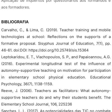
Aplicação de inquéritos por questionários aos formandos e
aos formadores.
BIBLIOGRAFIA
Carvalho, C., & Lima, C. (2019). Teacher training and mobile
technologies at school: Reflections on the supports of a
formative proposal. Sisyphus Journal of Education, 7(1), pp.
46-61. doi:DOI: https://doi.org/10.25749/sis.15364
Leptokaridou, E. T., Vlachopoulos, S. P., and Papaioannou, A.G.
(2016). Experimental longitudinal test of the influence of
autonomy-supportive teaching on motivation for participation
in elementary school physical education. Educational
Psychology, 36(7), 1138-1159.
Reeve, J. (2006). Teachers as facilitators: What autonomy-
supportive teachers do and why their students benefit. The
Elementary School Journal, 106, 225236
Sanches, L. L. (2017). As potencialidades das TIC no combate